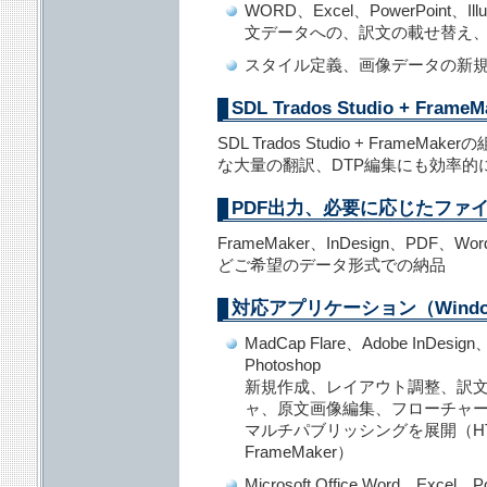
WORD、Excel、PowerPoint、Ill
文データへの、訳文の載せ替え
スタイル定義、画像データの新
SDL Trados Studio + Fra
SDL Trados Studio + Frame
な大量の翻訳、DTP編集にも効率的
PDF出力、必要に応じたファ
FrameMaker、InDesign、PDF、Wor
どご希望のデータ形式での納品
対応アプリケーション（Wind
MadCap Flare、Adobe InDesign、
Photoshop
新規作成、レイアウト調整、訳
ャ、原文画像編集、フローチャ
マルチパブリッシングを展開（HTML
FrameMaker）
Microsoft Office Word、Excel、P