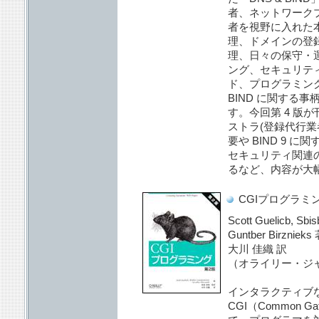
者、ネットワーク
者を視野に入れた本
理、ドメインの登
理、日々の保守・
ング、セキュリティ
ド、プログラミング
BIND に関する
す。今回第 4 版
ストラ(登録代行業
要や BIND 9 
セキュリティ関連
るなど、内容が大
CGIプログラミン
Scott Guelicb, Sbi
Guntber Birzni
大川 佳織 訳
（オライリー・ジ
インタラクティブ
CGI（Common Gat