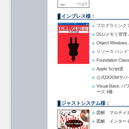
インプレス様：
プログラミング X-
DLL/メモリ管理
Object Wind
リソース ハンド
Foundation C
Apple Script道
公式DOOMサ
Visual Bas
ーズ 4冊
ジャストシステム様：
図解 マルチメ
図解 インター