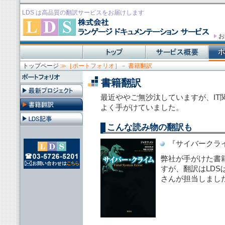
LDS
は高品質の翻訳サービスをお届けします
お
トップページ
≫［ポートフォリオ］－ 書籍翻訳
書籍翻訳
最近ややご無沙汰していますが、IT
よく手がけていました。
こんな読み物の翻訳も
『サイバークラ
弊社が手がけた書
すが、翻訳はLD
さんが担当しまし