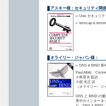
アスキー様：セキュリティ関
Unix セキュリテ
termcap & termin
オライリー・ジャパン様：
DNS & BIND 第
Paul Albitz、Cri
小島育夫 監訳
小舘 光正 訳
（オライリー・ジャ
DNS と BIND
界中のインターネ
た「DNS & BI